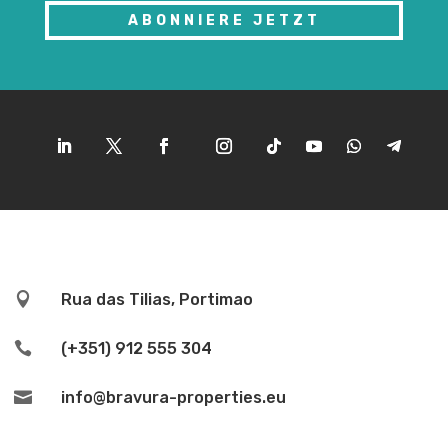
ABONNIERE JETZT

Rua das Tilias, Portimao

(+351) 912 555 304

info@bravura-properties.eu