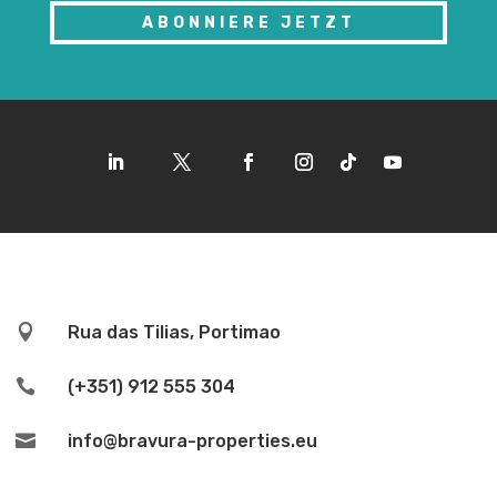
ABONNIERE JETZT

Rua das Tilias, Portimao

(+351) 912 555 304

info@bravura-properties.eu